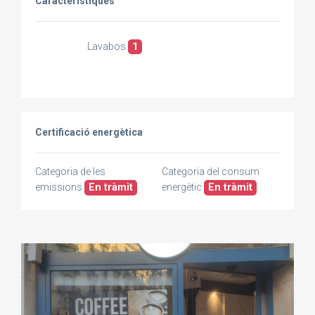
Caracteristiques
Lavabos
1
Certificació energètica
Categoria de les
Categoria del consum
emissions
En tràmit
energètic
En tràmit