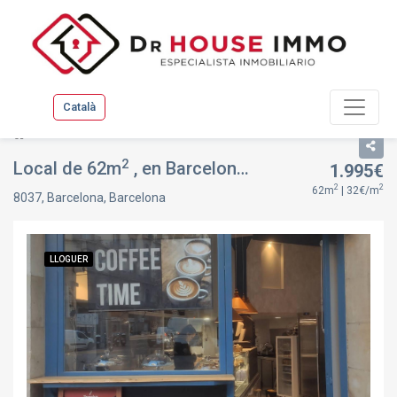
Català
Llistat
Fitxa immoble
2
Local de 62m
, en Barcelona, Eixample, Barcelona
1.995€
2
2
62m
| 32€/m
8037, Barcelona, Barcelona
LLOGUER