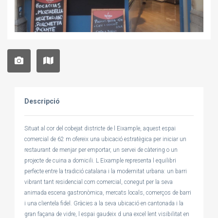
Descripció
Situat al cor del cobejat districte de l Eixample, aquest espai
comercial de 62 m ofereix una ubicació estratègica per iniciar un
restaurant de menjar per emportar, un servei de càtering o un
projecte de cuina a domicili. L Eixample representa l equilibri
perfecte entre la tradició catalana i la modernitat urbana: un barri
vibrant tant residencial com comercial, conegut per la seva
animada escena gastronòmica, mercats locals, comerços de barri
i una clientela fidel. Gràcies a la seva ubicació en cantonada i la
gran façana de vidre, l espai gaudeix d una excel·lent visibilitat en