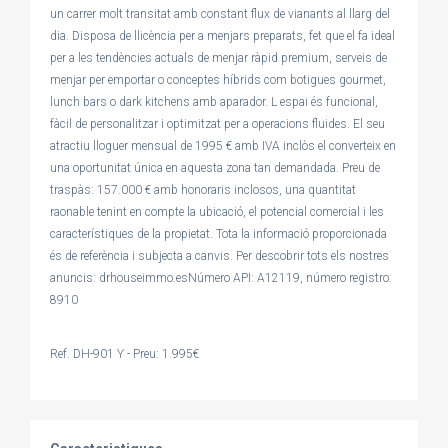
un carrer molt transitat amb constant flux de vianants al llarg del
dia. Disposa de llicència per a menjars preparats, fet que el fa ideal
per a les tendències actuals de menjar ràpid premium, serveis de
menjar per emportar o conceptes híbrids com botigues gourmet,
lunch bars o dark kitchens amb aparador. L espai és funcional,
fàcil de personalitzar i optimitzat per a operacions fluides. El seu
atractiu lloguer mensual de 1995 € amb IVA inclòs el converteix en
una oportunitat única en aquesta zona tan demandada. Preu de
traspàs: 157.000 € amb honoraris inclosos, una quantitat
raonable tenint en compte la ubicació, el potencial comercial i les
característiques de la propietat. Tota la informació proporcionada
és de referència i subjecta a canvis. Per descobrir tots els nostres
anuncis: drhouseimmo.esNúmero API: A12119, número registro:
8910
Ref. DH-901 Y - Preu: 1.995€